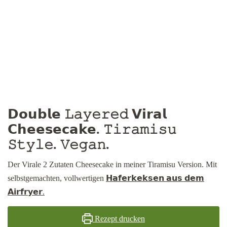
𝗗𝗼𝘂𝗯𝗹𝗲 𝙻𝚊𝚢𝚎𝚛𝚎𝚍 𝗩𝗶𝗿𝗮𝗹
𝗖𝗵𝗲𝗲𝘀𝗲𝗰𝗮𝗸𝗲. 𝚃𝚒𝚛𝚊𝚖𝚒𝚜𝚞
𝚂𝚝𝚢𝚕𝚎. 𝚅𝚎𝚐𝚊𝚗.
Der Virale 2 Zutaten Cheesecake in meiner Tiramisu Version. Mit
selbstgemachten, vollwertigen
𝗛𝗮𝗳𝗲𝗿𝗸𝗲𝗸𝘀𝗲𝗻 𝗮𝘂𝘀 𝗱𝗲𝗺
𝗔𝗶𝗿𝗳𝗿𝘆𝗲𝗿.
Rezept drucken