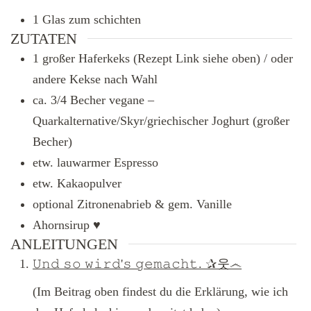
1 Glas zum schichten
ZUTATEN
1
großer
Haferkeks (Rezept Link siehe oben) / oder
andere Kekse nach Wahl
ca. 3/4
Becher
vegane –
Quarkalternative/Skyr/griechischer Joghurt (großer
Becher)
etw.
lauwarmer Espresso
etw.
Kakaopulver
optional
Zitronenabrieb & gem. Vanille
Ahornsirup ♥
ANLEITUNGEN
𝚄𝚗𝚍 𝚜𝚘 𝚠𝚒𝚛𝚍'𝚜 𝚐𝚎𝚖𝚊𝚌𝚑𝚝. ✰웃෴
(
Im Beitrag oben findest du die Erklärung, wie ich