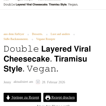
𝙳𝚘𝚞𝚋𝚕𝚎 𝗟𝗮𝘆𝗲𝗿𝗲𝗱 𝗩𝗶𝗿𝗮𝗹 𝗖𝗵𝗲𝗲𝘀𝗲𝗰𝗮𝗸𝗲. 𝗧𝗶𝗿𝗮𝗺𝗶𝘀𝘂 𝗦𝘁𝘆𝗹𝗲. 𝚅𝚎𝚐𝚊𝚗.
aus dem Airfryer
Desserts.
Lust auf anders
Süße Backmomente.
Vegane Rezepte
𝙳𝚘𝚞𝚋𝚕𝚎 𝗟𝗮𝘆𝗲𝗿𝗲𝗱 𝗩𝗶𝗿𝗮𝗹
𝗖𝗵𝗲𝗲𝘀𝗲𝗰𝗮𝗸𝗲. 𝗧𝗶𝗿𝗮𝗺𝗶𝘀𝘂
𝗦𝘁𝘆𝗹𝗲. 𝚅𝚎𝚐𝚊𝚗.
aktualisiert am
Jenny
28. Februar 2026
Springe zu Rezept
Rezept drucken