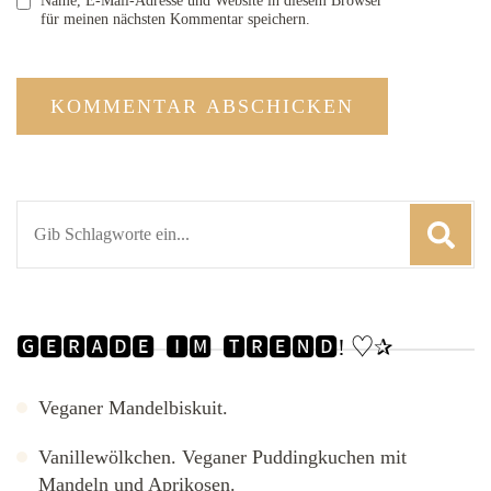
Name, E-Mail-Adresse und Website in diesem Browser
für meinen nächsten Kommentar speichern.
Suchen
nach:
🅶🅴🆁🅰🅳🅴 ​ 🅸🅼 ​ 🆃🆁🅴🅽🅳! ​♡✰
Veganer Mandelbiskuit.
Vanillewölkchen. Veganer Puddingkuchen mit
Mandeln und Aprikosen.