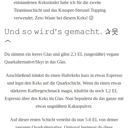
entstandenen Keksränder habe ich für die zweite
Tiramisuschicht und das Knusper-Streusel Topping
verwendet. Zero Waste bei diesem Keks! 😉
𝚄𝚗𝚍 𝚜𝚘 𝚠𝚒𝚛𝚍’𝚜 𝚐𝚎𝚖𝚊𝚌𝚑𝚝. ✰웃
෴
Du nimmst ein leeres Glas und gibst 2,3 EL (ungesüßte) vegane
Quarkalternative/Skyr in das Glas.
Anschließend tränkst du einen Haferkeks kurz in etwas Espresso
und legst den Keks auf die Quarkschicht. Wenn du einen etwas
stärkeren Kaffeegeschmack magst, träufelst du noch 1,2 EL
Espresso über den Keks im Glas. Nun bepuderst du das ganze mit
etwas ungsüßtem Kakaopulver.
Auf dieser ersten Schicht verteilst du nun 5-6 EL von deiner
veganen Quarkalternative. Optional bestreust du diese