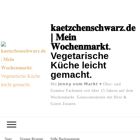
𝐤𝐚𝐞𝐭𝐳𝐜𝐡𝐞𝐧𝐬𝐜𝐡𝐰𝐚𝐫𝐳.𝐝𝐞
| 𝐌𝐞𝐢𝐧
𝐖𝐨𝐜𝐡𝐞𝐧𝐦𝐚𝐫𝐤𝐭.
Vegetarische
Küche leicht
gemacht.
Mit 𝗝𝗲𝗻𝗻𝘆 𝘃𝗼𝗺 𝗠𝗮𝗿𝗸𝘁 ♥ Obst- und
Gemüse Fachtante seit über 15 Jahren auf dem
Wochenmarkt. Genussmomente mit Herz &
Guten Zutaten.
Start
Vegane Rezepte
Süße Backmomente.