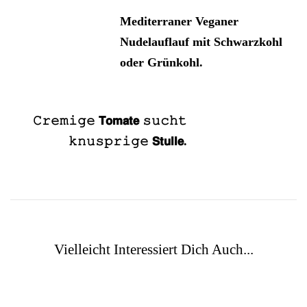
Mediterraner Veganer
Nudelauflauf mit Schwarzkohl
oder Grünkohl.
𝙲𝚛𝚎𝚖𝚒𝚐𝚎 𝗧𝗼𝗺𝗮𝘁𝗲 𝚜𝚞𝚌𝚑𝚝
𝚔𝚗𝚞𝚜𝚙𝚛𝚒𝚐𝚎 𝗦𝘁𝘂𝗹𝗹𝗲.
Vielleicht Interessiert Dich Auch...