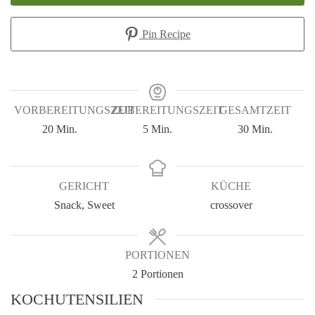
Pin Recipe
VORBEREITUNGSZEIT
ZUBEREITUNGSZEIT
GESAMTZEIT
Minuten
Minuten
Minuten
20
Min.
5
Min.
30
Min.
GERICHT
KÜCHE
Snack, Sweet
crossover
PORTIONEN
2
Portionen
KOCHUTENSILIEN