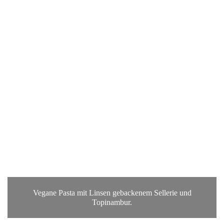
Vegane Pasta mit Linsen gebackenem Sellerie und
Topinambur.