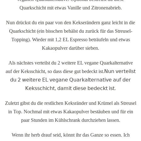
Quarkschicht mit etwas Vanille und Zitronenabrieb.
Nun drückst du ein paar von den Kekserändern ganz leicht in die
Quarkschicht (ein bisschen behälst du zurück für das Streusel-
Topping). Wieder mit 1,2 EL Espresso beträufeln und etwas
Kakaopulver darüber sieben.
Als nächstes verteilst du 2 weitere EL vegane Quarkalternative
auf der Keksschicht, so dass diese gut bedeckt ist.𝖭𝗎𝗇 𝗏𝖾𝗋𝗍𝖾𝗂𝗅𝗌𝗍
𝖽𝗎 𝟤 𝗐𝖾𝗂𝗍𝖾𝗋𝖾 𝖤𝖫 𝗏𝖾𝗀𝖺𝗇𝖾 𝖰𝗎𝖺𝗋𝗄𝖺𝗅𝗍𝖾𝗋𝗇𝖺𝗍𝗂𝗏𝖾 𝖺𝗎𝖿 𝖽𝖾𝗋
𝖪𝖾𝗄𝗌𝗌𝖼𝗁𝗂𝖼𝗁𝗍, 𝖽𝖺𝗆𝗂𝗍 𝖽𝗂𝖾𝗌𝖾 𝖻𝖾𝖽𝖾𝖼𝗄𝗍 𝗂𝗌𝗍.
Zuletzt gibst du die restlichen Keksränder und Krümel als Streusel
in Top. Nochmal mit etwas Kakaopulver bestäuben und für ein
paar Stunden im Kühlschrank durchziehen lassen.
Wenn ihr herb drauf seid, könnt ihr das Ganze so essen. Ich