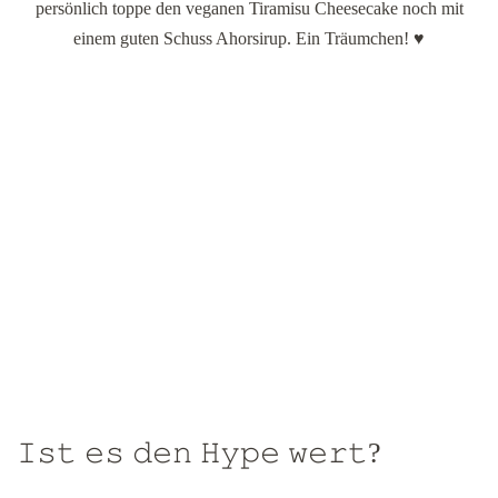
persönlich toppe den veganen Tiramisu Cheesecake noch mit
einem guten Schuss Ahorsirup. Ein Träumchen! ♥
𝙸𝚜𝚝 𝚎𝚜 𝚍𝚎𝚗 𝙷𝚢𝚙𝚎 𝚠𝚎𝚛𝚝?